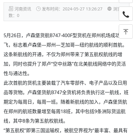
河南资讯
发布时间：2024-05-27 13:26:27
浏览
数：
0
5月26日，卢森堡货航B747-400F型货机在郑州机场成功起
飞，标志着卢森堡—郑州—芝加哥—纽约航线的顺利首航。
这条新航线的开通，不仅为郑州带来了第五航权航线的增
加，同时也提升了郑卢“空中丝路”在北美航线网络中的灵活
性与通达性。
此次首航的货机主要装载了汽车零部件、电子产品以及日用
品等货物。卢森堡货航B747全货机将负责执行这一航线，班
期定为每周日，每周一班。随着新航线的加入，卢森堡货航
在郑州的航班数量增至每周18班，其中包括9条洲际货运航
线，其中8条为第五航权航线。
“第五航权”即第三国运输权，被航空界视为“最丰富、最具有